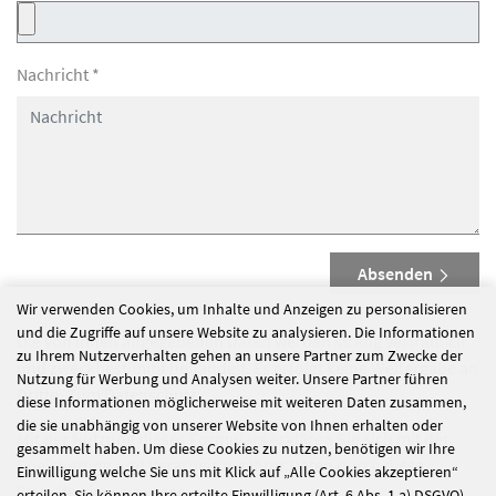
Nachricht
*
Absenden
Wir verwenden Cookies, um Inhalte und Anzeigen zu personalisieren
und die Zugriffe auf unsere Website zu analysieren. Die Informationen
Die von Ihnen angegebenen Daten werden streng vertraulich
zu Ihrem Nutzerverhalten gehen an unsere Partner zum Zwecke der
und zweckbestimmt behandelt. Es erfolgt keine Weitergabe an
Nutzung für Werbung und Analysen weiter. Unsere Partner führen
Dritte.
Zum Datenschutz
diese Informationen möglicherweise mit weiteren Daten zusammen,
die sie unabhängig von unserer Website von Ihnen erhalten oder
Mit der Nutzung dieses Formulars erklären Sie sich mit der
gesammelt haben. Um diese Cookies zu nutzen, benötigen wir Ihre
Speicherung und Verarbeitung Ihrer Daten durch diese
Einwilligung welche Sie uns mit Klick auf „Alle Cookies akzeptieren“
Website einverstanden.
erteilen. Sie können Ihre erteilte Einwilligung (Art. 6 Abs. 1 a) DSGVO)