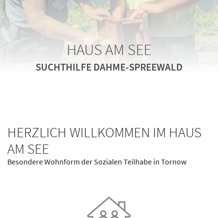
HAUS AM SEE
HAUS AM SEE
HAUS AM SEE
HAUS AM SEE
SUCHTHILFE DAHME-SPREEWALD
SUCHTHILFE DAHME-SPREEWALD
SUCHTHILFE DAHME-SPREEWALD
SUCHTHILFE DAHME-SPREEWALD
HERZLICH WILLKOMMEN IM HAUS
AM SEE
Besondere Wohnform der Sozialen Teilhabe in Tornow