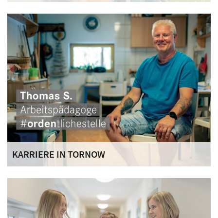
Unser Haus ist offen für Menschen mit einer
fortgeschrittenen Alkohol- und/oder
Medikamentenabhängigkeit, die zukünftig abstinent leben
wollen.
KARRIERE IN TORNOW
Werden Sie ein Teil unseres multiprofessionellen Teams.
Wir bieten Ihnen ein sehr kollegiales Miteinander in einem
sympathischen, innovativen, humorvollen Team.